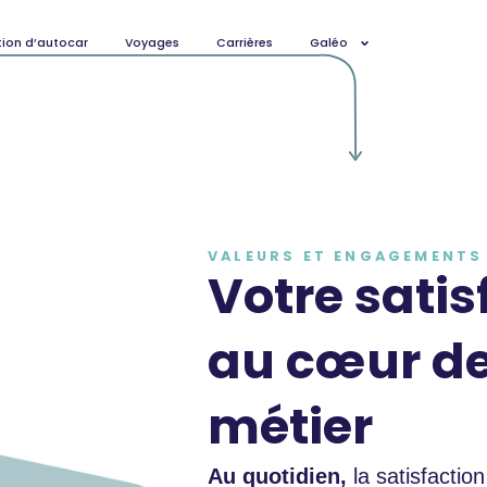
ion d’autocar
Voyages
Carrières
Galéo
VALEURS ET ENGAGEMENTS
Votre
satis
au cœur de
métier
Au quotidien,
la satisfactio