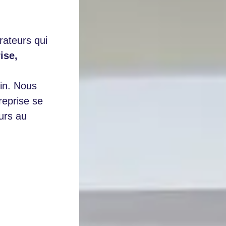
rateurs qui
ise,
n
ain. Nous
reprise se
urs au