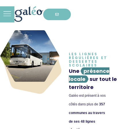
LES LIGNES
RÉGULIÈRES ET
DESSERTES
SCOLAIRES
Une
présence
locale
sur tout le
territoire
Galéo est présent à vos
côtés dans plus de
357
communes au travers
de ses 48 lignes