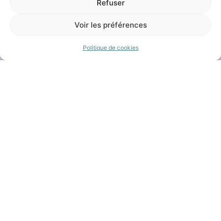
Refuser
Basé à Vauvert,
Autocars
Voir les préférences
Gardois
exploite des
lignes interurbaines et
Politique de cookies
scolaires pour faciliter les
déplacements du Gard
(via LIO GARD). Nos
lignes relient efficacement
les villes à Vauvert, offrant
un accès pratique aux
établissements éducatifs,
aux zones commerciales
et aux sites touristiques.
En complément des
services de transport