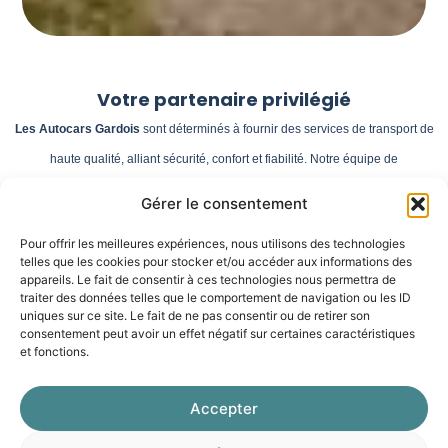
Votre partenaire privilégié
Les Autocars Gardois
sont déterminés à fournir des services de transport de
haute qualité, alliant sécurité, confort et fiabilité. Notre équipe de
professionnels veille à ce que chaque trajet se déroule dans
des conditions
Gérer le consentement
optimales
, que ce soit pour des déplacements quotidiens, des sorties
Pour offrir les meilleures expériences, nous utilisons des technologies
scolaires, des excursions touristiques ou des événements spéciaux. Grâce à
telles que les cookies pour stocker et/ou accéder aux informations des
notre flotte moderne, rigoureusement entretenue, nous garantissons un service
appareils. Le fait de consentir à ces technologies nous permettra de
traiter des données telles que le comportement de navigation ou les ID
supérieur pour tous nos passagers.
uniques sur ce site. Le fait de ne pas consentir ou de retirer son
consentement peut avoir un effet négatif sur certaines caractéristiques
et fonctions.
Accepter
Réseaux
desservis