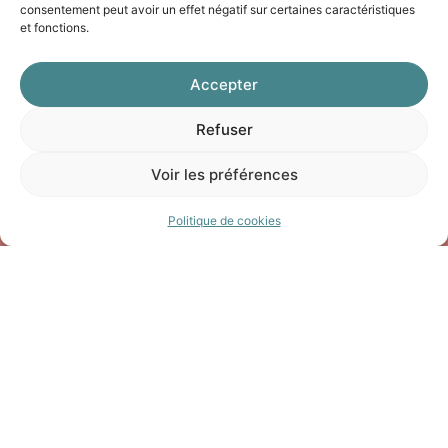
consentement peut avoir un effet négatif sur certaines caractéristiques
et fonctions.
Accepter
ENTREPRISE À
Refuser
MISSION
Voir les préférences
Être une société à mission émane
Politique de cookies
de la
volonté de structurer
l’activité
d’Apytude autour
d’objectifs sociaux et
environnementaux. Une vision à
Recrutement
long terme qui fait écho à un
engagement partagé, socle de
notre culture d’entreprise.
Intégration