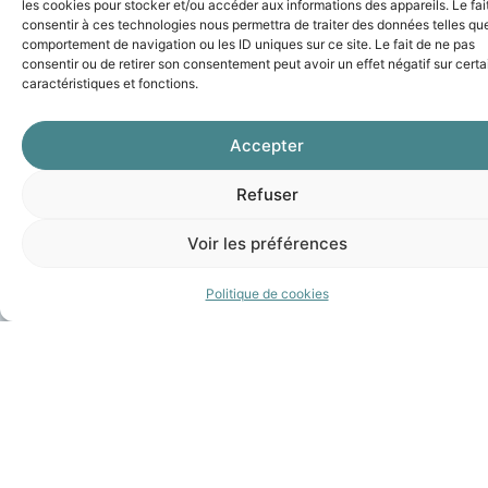
les cookies pour stocker et/ou accéder aux informations des appareils. Le fai
efficacement les villes de
consentir à ces technologies nous permettra de traiter des données telles que
St Gilles, Arles et Nîmes
comportement de navigation ou les ID uniques sur ce site. Le fait de ne pas
consentir ou de retirer son consentement peut avoir un effet négatif sur cert
offrant un accès pratique
caractéristiques et fonctions.
aux établissements
éducatifs, zones
Accepter
commerciales et sites
Refuser
touristiques locaux. En
complément des services
Voir les préférences
de transport public et
Politique de cookies
scolaire, nous proposons
des solutions sur mesure
pour les groupes et
événements, répondant
ainsi aux besoins
spécifiques de notre