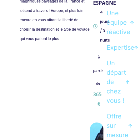
magnifiques paysages de la France et
ESPAGNE
s’étend à travers l’Europe, et plus loin
Une
4
encore en vous offrant la liberté de
équipe
jours
choisir la destination et le type de voyage
réactive
/ 3
qui vous parlent le plus.
nuits
Expertise
À
Un
partir
départ
de
de
chez
365
vous !
€
Offre
sur
mesure