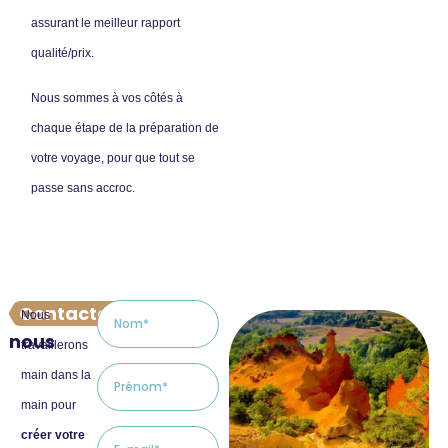
assurant le meilleur rapport
qualité/prix.
Nous sommes à vos côtés à
chaque étape de la préparation de
votre voyage, pour que tout se
passe sans accroc.
Contactez
-
Nous
nous
travaillerons
main dans la
main pour
créer votre