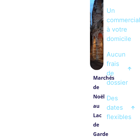
Un
commercia
à votre
domicile
Aucun
frais
de
Marchés
dossier
de
Noël
Des
au
dates
Lac
flexibles
de
Garde