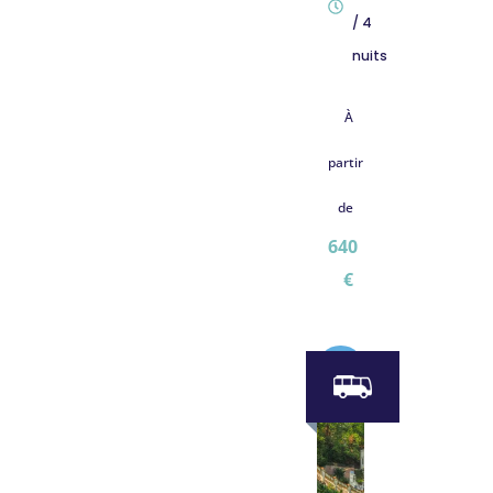
/ 4
nuits
À
partir
de
640
€