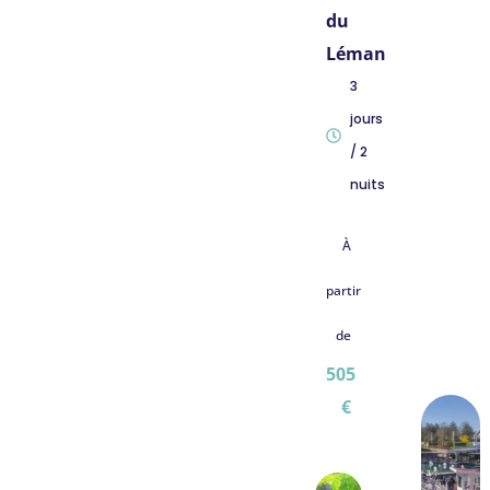
du
Léman
3
jours
/ 2
nuits
À
partir
de
505
€