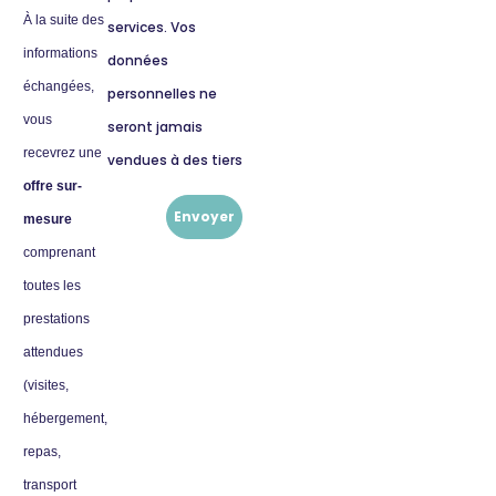
À la suite des
services. Vos
informations
données
échangées,
personnelles ne
vous
seront jamais
recevrez une
vendues à des tiers
offre sur-
Envoyer
mesure
comprenant
toutes les
prestations
attendues
(visites,
hébergement,
repas,
transport