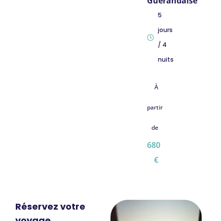
Guérandaise
5
jours
/ 4
nuits
À
partir
de
680
€
Réservez votre
voyage