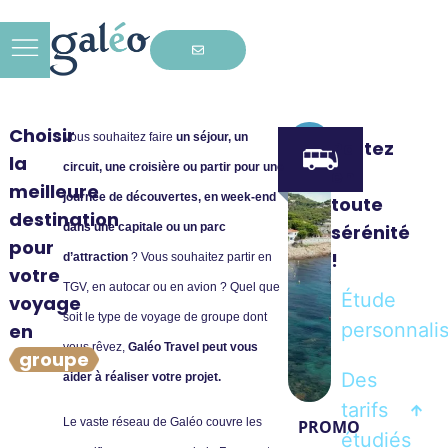
Choisir
Vous souhaitez faire
un séjour, un
Partez
la
circuit, une croisière ou partir pour une
en
meilleure
journée de découvertes, en week-end
toute
destination
sérénité
dans une capitale ou un parc
pour
!
d’attraction
? Vous souhaitez partir en
votre
TGV, en autocar ou en avion ? Quel que
Étude
voyage
soit le type de voyage de groupe dont
personnali
en
vous rêvez,
Galéo Travel peut vous
groupe
Des
aider à réaliser votre projet.
tarifs
Le vaste réseau de Galéo couvre les
PROMO
étudiés