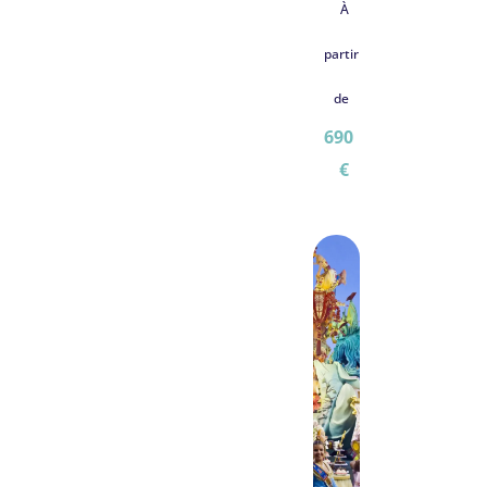
À
partir
de
690
€