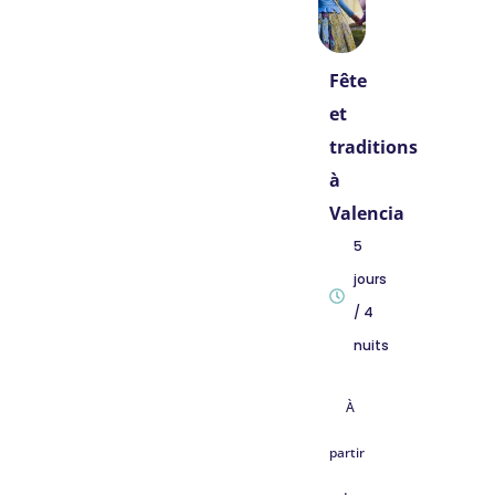
Fête
et
traditions
à
Valencia
5
jours
/ 4
nuits
À
partir