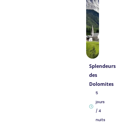
Splendeurs
des
Dolomites
5
jours
/ 4
nuits