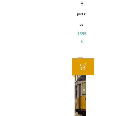
À
partir
de
1395
€