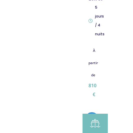
5
jours
/ 4
nuits
À
partir
de
810
€