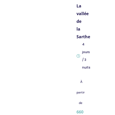
La
vallée
de
la
Sarthe
4
jours
/ 3
nuits
À
partir
de
660