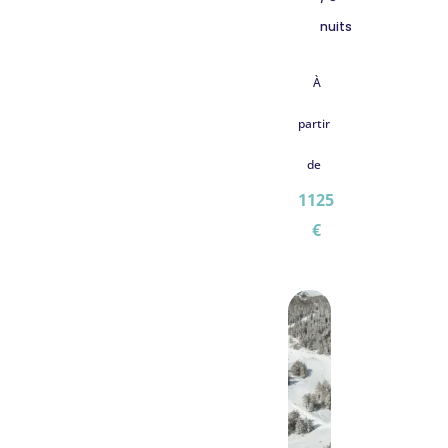
nuits
À
partir
de
1125
€