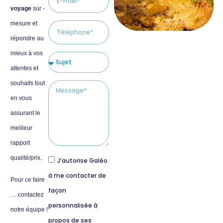
voyage
sur -
mesure et
répondre au
mieux à vos
attentes et
souhaits tout
en vous
assurant le
meilleur
rapport
qualité/prix.
J’autorise Galéo
à me contacter de
Pour ce faire
façon
….contactez
personnalisée à
notre équipe !
propos de ses