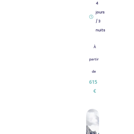
4
jours
/ 3
nuits
À
partir
de
615
€