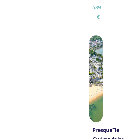
589
€
Presque’île