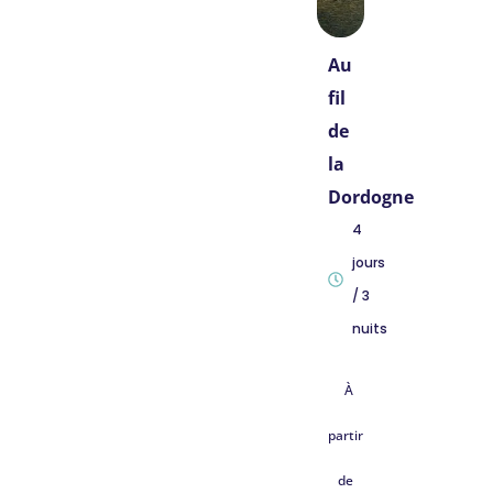
Au
fil
de
la
Dordogne
4
jours
/ 3
nuits
À
partir
de