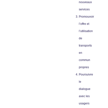
nouveaux
services
Promouvoir
l’offre et
l’utilisation
de
transports
en
commun
propres
Poursuivre
le
dialogue
avec les
usagers