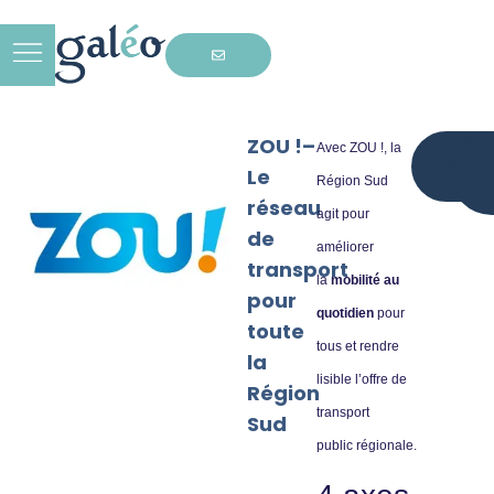
ZOU !–
Avec ZOU !, la
Déco
le s
Le
ce r
Région Sud
réseau
agit pour
de
améliorer
transport
la
mobilité au
pour
quotidien
pour
toute
tous et rendre
la
lisible l’offre de
Région
transport
Sud
public régionale.