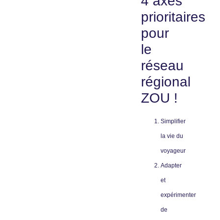
4 axes
prioritaires
pour
le
réseau
régional
ZOU !
Simplifier
la vie du
voyageur
Adapter
et
expérimenter
de