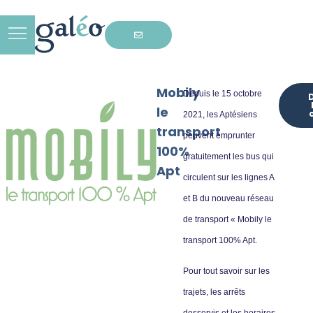
Mobily
Depuis le 15 octobre
le
2021, les Aptésiens
transport
peuvent emprunter
100%
gratuitement les bus qui
Apt
circulent sur les lignes A
et B du nouveau réseau
de transport « Mobily le
transport 100% Apt.
Pour tout savoir sur les
trajets, les arrêts