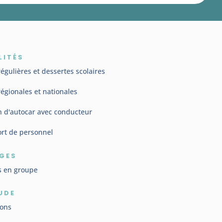
LITÉS
régulières et dessertes scolaires
régionales et nationales
n d'autocar avec conducteur
rt de personnel
GES
s en groupe
UDE
ions