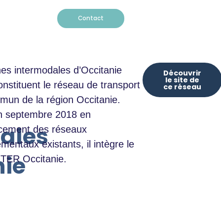
Contact
nes intermodales d’Occitanie
Découvrir
le site de
onstituent le réseau de transport
ce réseau
un de la région Occitanie.
n septembre 2018 en
ales
cement des réseaux
mentaux existants, il intègre le
nie
 TER Occitanie.