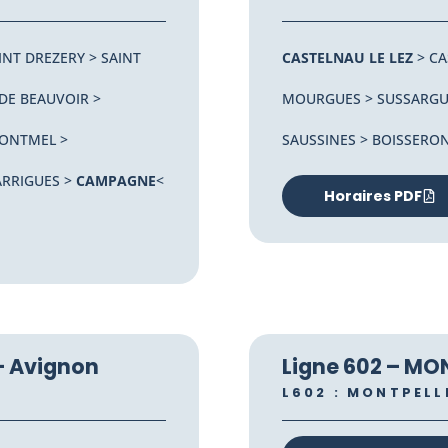
INT DREZERY > SAINT
CASTELNAU LE LEZ
> CA
 DE BEAUVOIR >
MOURGUES > SUSSARGUES
MONTMEL >
SAUSSINES > BOISSERO
ARRIGUES >
CAMPAGNE
<
Horaires PDF
 – Avignon
Ligne 602 – MON
L602 : MONTPELL