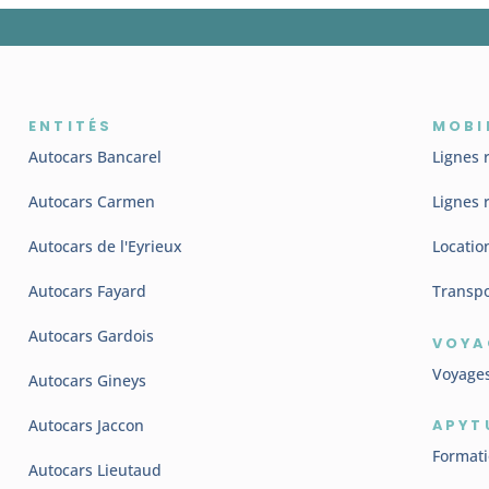
ENTITÉS
MOBI
Autocars Bancarel
Lignes 
Autocars Carmen
Lignes 
Autocars de l'Eyrieux
Locatio
Autocars Fayard
Transpo
Autocars Gardois
VOYA
Voyage
Autocars Gineys
Autocars Jaccon
APYT
Format
Autocars Lieutaud