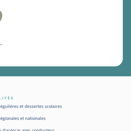
LITÉS
régulières et dessertes scolaires
régionales et nationales
n d'autocar avec conducteur