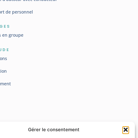
rt de personnel
GES
s en groupe
UDE
ions
tion
ement
Gérer le consentement