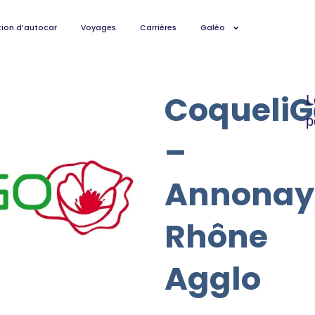
ion d’autocar
Voyages
Carrières
Galéo
CoqueliG
L
p
–
Annonay
Rhône
Agglo