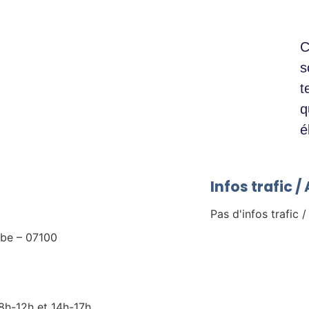
C
s
t
q
é
Infos trafic 
Pas d'infos trafic /
ube – 07100
 8h-12h et 14h-17h