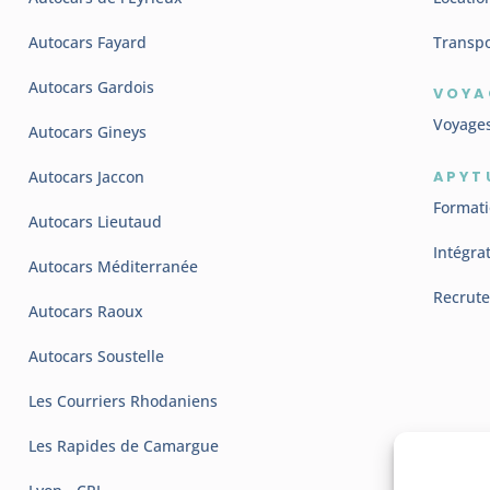
Autocars Fayard
Transpo
Autocars Gardois
VOYA
Voyage
Autocars Gineys
Autocars Jaccon
APYT
Format
Autocars Lieutaud
Intégra
Autocars Méditerranée
Recrut
Autocars Raoux
Autocars Soustelle
Les Courriers Rhodaniens
Les Rapides de Camargue