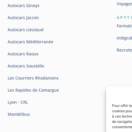
Voyage
Autocars Gineys
Autocars Jaccon
APYT
Format
Autocars Lieutaud
Intégra
Autocars Méditerranée
Recrut
Autocars Raoux
Autocars Soustelle
Les Courriers Rhodaniens
Les Rapides de Camargue
Lyon - CRL
Pour offrir 
cookies pour
Montélibus
à ces techn
de navigatio
consentement