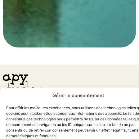
Gérer le consentement
Gestion des talents de Galéo
Pour offrir les meilleures expériences, nous utilisons des technologies telles 
cookies pour stocker et/ou accéder aux informations des appareils. Le fait de
Apytude
a pour objectif d’améliorer les compétences des équipes et de
consentir à ces technologies nous permettra de traiter des données telles que
comportement de navigation ou les ID uniques sur ce site. Le fait de ne pas
promouvoir les valeurs de l’entreprise. Sa mission principale est de
faciliter le
consentir ou de retirer son consentement peut avoir un effet négatif sur cert
recrutement
malgré la pénurie sur le marché de l’emploi.
caractéristiques et fonctions.