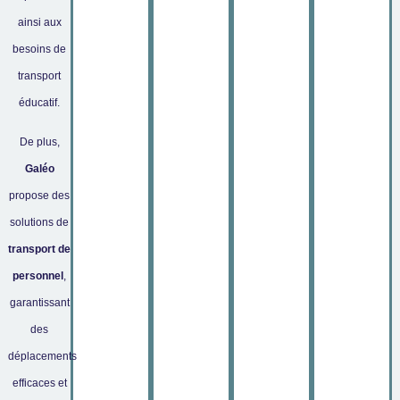
sportif,
le
accessible
totale
ainsi aux
transport
partenaire
avec
des
pour vos
de
idéal
lignes
besoins de
déplacements
groupe,
pour
fiables
professionnels,
transport
événement
améliorer
et
éducatifs
… nous
la
pratiques
éducatif.
ou de
vous
mobilité
adaptées
loisirs.
accompagnons
de vos
à vos
De plus,
dans
équipes
besoins
Galéo
tous vos
pour
et vos
propose des
déplacements.
chaque
envies.
déplacement
solutions de
au sein
transport de
de votre
personnel
,
structure.
garantissant
des
déplacements
efficaces et