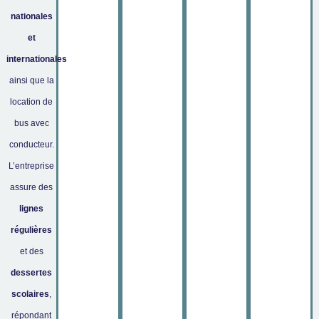
experts
location
déplacements
emmène
de leurs
d’autocars
de vos
partout
nationales
territoires,
avec
collaborateurs
en
et
offrent
conducteur
,
ou à
France,
internationales
des
entièrement
fluidifier
pour
solutions
personnalisé,
la
tous vos
ainsi que la
de
afin de
circulation
déplacemen
location de
mobilité
vous
sur
que ce
bus avec
adaptées
fournir
votre
soit à
à vos
une
site
Paris,
conducteur.
besoins
,
solution
industriel
Lyon,
L’entreprise
en zone
de
?
Bordeaux,
urbaine
transport
ou vers
assure des
Fort de
ou
parfaitement
l’océan.
lignes
son
rurale.
adaptée
expertise
Notre
régulières
Notre
à vos
dans le
mission
engagement
besoins.
et des
transport
est de
quotidien
dessertes
Sortie
de
rendre
assure
scolaire,
personnes,
chaque
scolaires
,
une
club
Galéo est
région
accessibilité
répondant