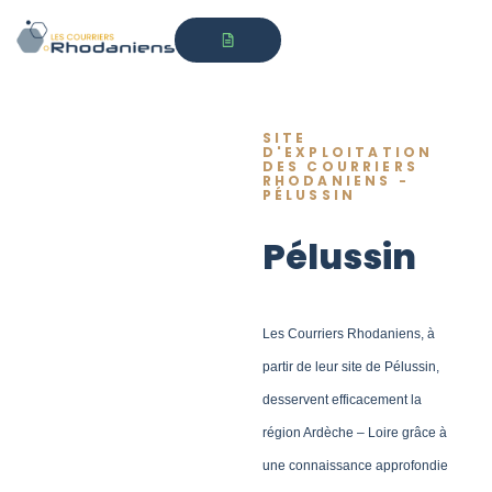
SITE
D'EXPLOITATION
DES COURRIERS
RHODANIENS -
PÉLUSSIN
Pélussin
Les Courriers Rhodaniens, à
partir de leur site de Pélussin,
desservent efficacement la
région Ardèche – Loire grâce à
une connaissance approfondie