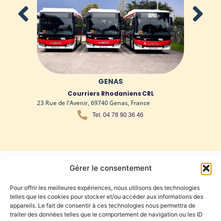
GENAS
Courriers Rhodaniens
CRL
23 Rue de l'Avenir, 69740 Genas, France
2 Ch
Fran
Tel. 04 78 90 36 46
Gérer le consentement
Dépôt de Pélussin
Pour offrir les meilleures expériences, nous utilisons des technologies
Les Courriers Rhodaniens, depuis
telles que les cookies pour stocker et/ou accéder aux informations des
leur dépôt de Pélussin, s’appuient sur
appareils. Le fait de consentir à ces technologies nous permettra de
traiter des données telles que le comportement de navigation ou les ID
une connaissance exceptionnelle des