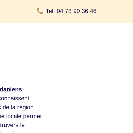
Tel. 04 78 90 36 46
daniens
connaissent
 de la région
se locale permet
travers le