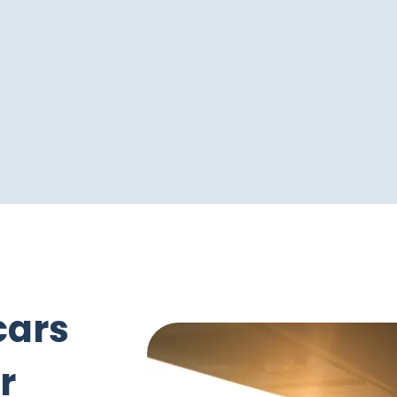
cars
r