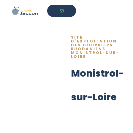
SITE
D'EXPLOITATION
DES COURRIERS
RHODANIENS -
MONISTROL-SUR-
LOIRE
Monistrol-
sur-Loire