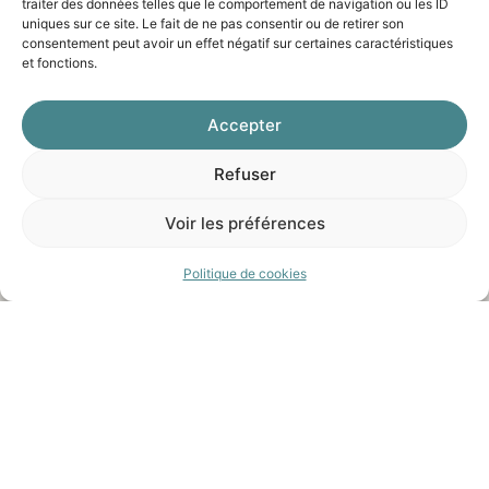
traiter des données telles que le comportement de navigation ou les ID
Courriers Rhodaniens
CRL
uniques sur ce site. Le fait de ne pas consentir ou de retirer son
23 Rue de l'Avenir, 69740 Genas, France
2 Ch
consentement peut avoir un effet négatif sur certaines caractéristiques
Fran
Tel. 04 78 90 36 46
et fonctions.
Accepter
Refuser
Voir les préférences
Politique de cookies