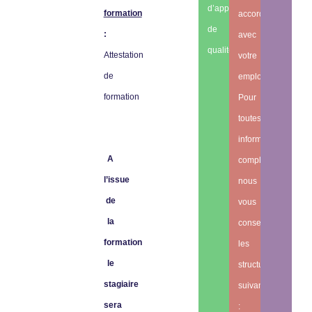
d’apprentissage
formation
accord
de
:
avec
qualité.
Attestation
votre
de
employeur.
formation
Pour
toutes
informations
A
complémentaires,
l’issue
nous
de
vous
la
conseillons
formation
les
le
structures
stagiaire
suivantes
sera
: