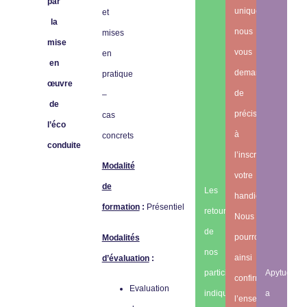
par
unique,
et
la
nous
mises
mise
vous
en
en
demandons
pratique
œuvre
de
–
de
préciser
cas
l’éco
à
concrets
conduite
l’inscription
Modalité
votre
de
Les
handicap.
formation
:
Présentiel
retours
Nous
de
pourrons
Modalités
nos
ainsi
d’évaluation
:
participants
Apytude
confirmer
Evaluation
indiquent
a
l’ensemble