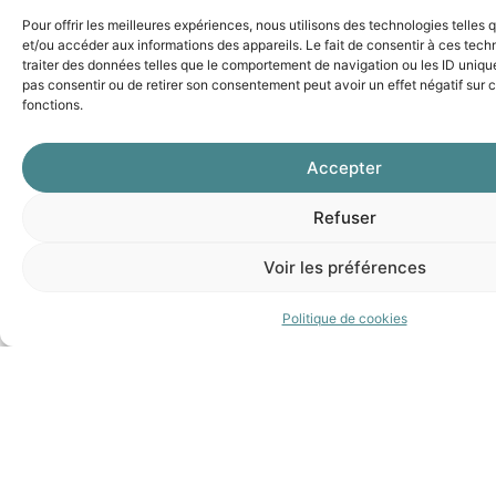
de
Pour offrir les meilleures expériences, nous utilisons des technologies telles
l’éco-
et/ou accéder aux informations des appareils. Le fait de consentir à ces tec
traiter des données telles que le comportement de navigation ou les ID uniques
conduite
pas consentir ou de retirer son consentement peut avoir un effet négatif sur c
fonctions.
et
du
Accepter
partage
de
Refuser
la
Voir les préférences
route,
avoir
Politique de cookies
la
capacité
d’adapter
sa
conduite.