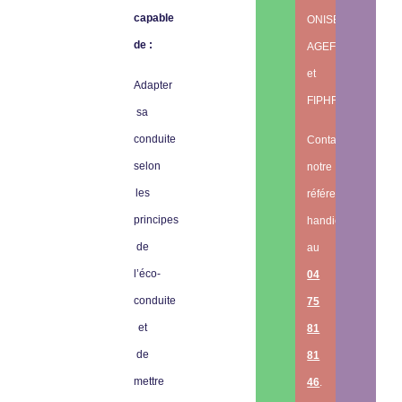
capable
ONISEP,
de :
AGEFIPH
et
Adapter
FIPHFP.
sa
conduite
Contactez
selon
notre
les
référent
principes
handicap
de
au
l’éco-
04
conduite
75
et
81
de
81
mettre
46
.