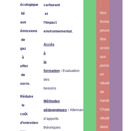
:
écologique
carburant
Nos
lié
et
formations
aux
l’impact
peuvent
émissions
environnemental.
être
de
Accès
accessibles
gaz
à
aux
à
la
personnes
effet
formation
:
Evaluation
en
de
des
situation
serre.
besoins
de
Réduire
handicap.
Méthodes
le
Chaque
pédagogiques
:
Alternance
coût
situation
d’apports
d’entretien
étant
théoriques