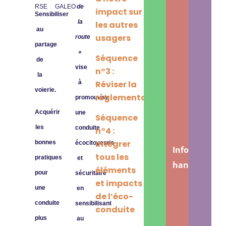
RSE
GALEO
de
impact sur
Sensibiliser
la
les autres
au
usagers
route
partage
»
Séquence
de
vise
n°3 :
la
Réviser la
à
voierie.
réglementation
promouvoir
Acquérir
une
Séquence
les
conduite
n°4 :
Intégrer
bonnes
écocitoyenne
Information
tous les
pratiques
et
handicap
éléments
pour
sécuritaire
et impacts
une
en
de l’éco-
conduite
sensibilisant
conduite
plus
au