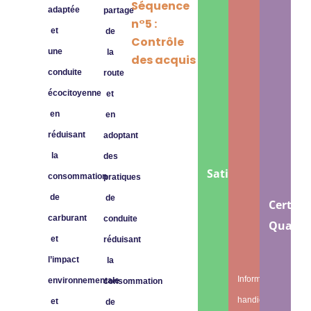
Séquence
adaptée
partage
n°5 :
et
de
Contrôle
une
la
des acquis
conduite
route
écocitoyenne
et
en
en
réduisant
adoptant
la
des
Satisfaction
consommation
pratiques
de
de
Certifié
carburant
conduite
Qualiop
et
réduisant
l’impact
la
Informations
environnementale
consommation
handicap
et
de