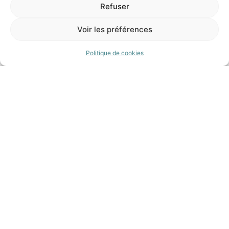
Refuser
Voir les préférences
Politique de cookies
COMMERCIAL
Il gère
les activités touristiques et occasionnelles de Galéo
. Il est
également dédié à l’
organisation des voyages de groupes
, que ce soit
pour les associations, les établissements scolaires ou les entreprises. Le
service commercial travaille pour vous offrir des solutions sur-mesure qui
garantissent votre confort ainsi qu’une expérience de voyage mémorable.
COMPTABILITÉ
RESSOURCES HUMAINES