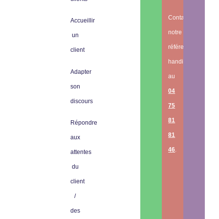
Contactez
Accueillir
notre
un
référent
client
handicap
Adapter
au
son
04
discours
75
81
Répondre
81
aux
46
.
attentes
du
client
/
des