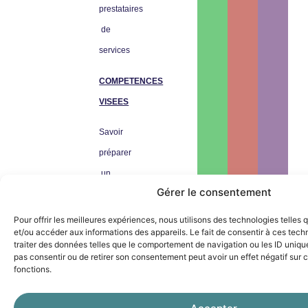
prestataires
de
services
COMPETENCES
VISEES
Savoir
préparer
un
Gérer le consentement
itinéraire
Pour offrir les meilleures expériences, nous utilisons des technologies telles
Connaitre
et/ou accéder aux informations des appareils. Le fait de consentir à ces tec
traiter des données telles que le comportement de navigation ou les ID uniques
les
pas consentir ou de retirer son consentement peut avoir un effet négatif sur c
différentes
fonctions.
typologies
de