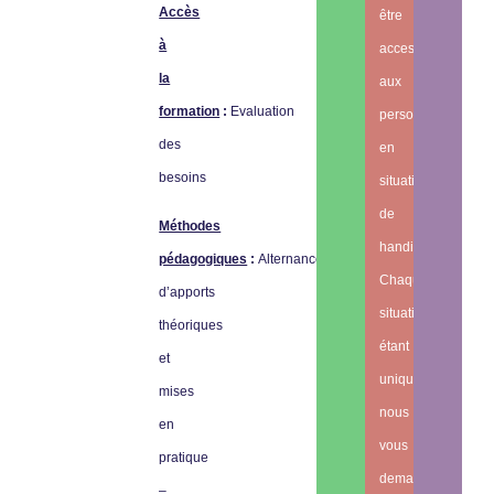
Accès
être
à
accessibles
la
aux
formation
:
Evaluation
personnes
des
en
besoins
situation
de
Méthodes
handicap.
pédagogiques
:
Alternance
Chaque
d’apports
situation
théoriques
étant
et
unique,
mises
nous
en
vous
pratique
demandons
–