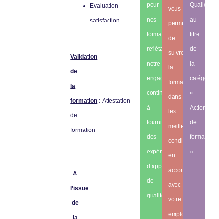
pour
Qualiopi
Evaluation
vous
nos
au
satisfaction
permettre
formations,
titre
de
reflétant
de
suivre
Validation
notre
la
la
de
engagement
catégorie
formation
la
continu
«
dans
formation
:
Attestation
à
Actions
les
de
fournir
de
meilleures
formation
des
formation
conditions
expériences
».
en
d’apprentissage
accord
A
de
avec
l’issue
qualité.
votre
de
employeur.
la