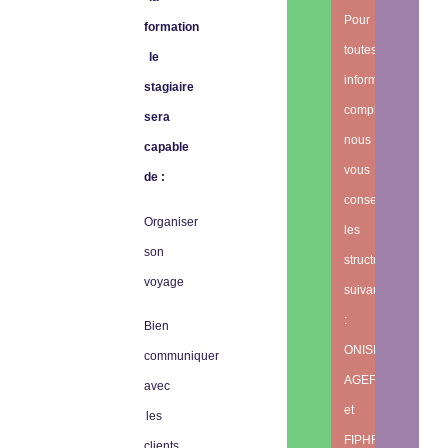
Pour
formation
toutes
le
informations
stagiaire
complémentaires,
sera
nous
capable
vous
de :
conseillons
Organiser
les
son
structures
voyage
suivantes
:
Bien
ONISEP,
communiquer
AGEFIPH
avec
et
les
FIPHFP.
clients