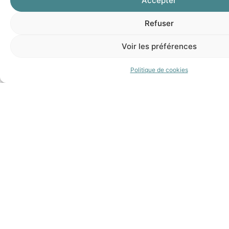
Accepter
client
Refuser
et
Voir les préférences
pouvoir
adapter
Politique de cookies
sa
communication
Avoir
la
bonne
posture
relationnelle
@ 2026 Apytude
La certification