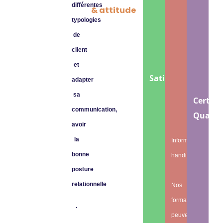
différentes
& attitude
typologies
de
client
et
Satisfaction
adapter
sa
Certifié
communication,
Qualio
avoir
la
Informations
bonne
handicap
posture
:
relationnelle
Nos
formations
.
peuvent