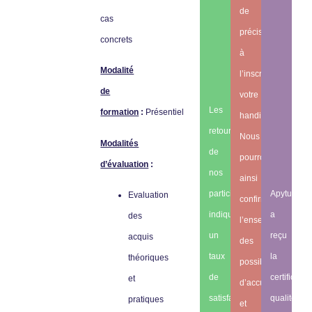
de
cas
préciser
concrets
à
Modalité
l’inscription
de
votre
Les
formation
:
Présentiel
handicap.
retours
Nous
Modalités
de
pourrons
d’évaluation
:
nos
ainsi
participants
Apytude
Evaluation
confirmer
indiquent
a
des
l’ensemble
un
reçu
acquis
des
taux
la
théoriques
possibilités
de
certificatio
et
d’accueil
satisfaction
qualité
pratiques
et